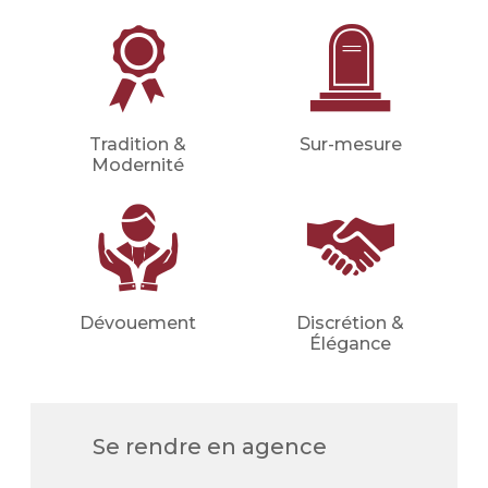
etc.).
Financer les obsèques
Financer vos obsèques par
anticipation afin de protéger vos
proches d'une dépense imprévue.
Tradition &
Sur-mesure
Modernité
Votre conseiller en prévoyance
obsèques déterminera avec vous le
montant du capital nécessaire et les
meilleures mensualités adaptées à
votre situation (familiale, financière,
etc.).
Dévouement
Discrétion &
Demander un devis
Élégance
prévoyance
Se rendre en agence