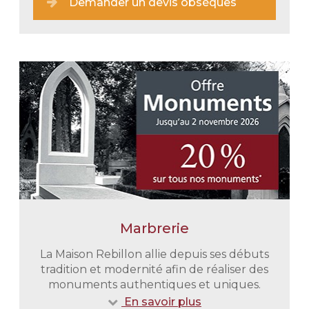
Demander un devis obsèques
Marbrerie
Une prise en charge immédiate
En tout discrétion et retenue nous
La Maison Rebillon allie depuis ses débuts
vous épaulons dans toutes vos
tradition et modernité afin de réaliser des
démarches administratives. Nous
monuments authentiques et uniques.
nous chargeons également du
En savoir plus
transport de votre proche du lieu de