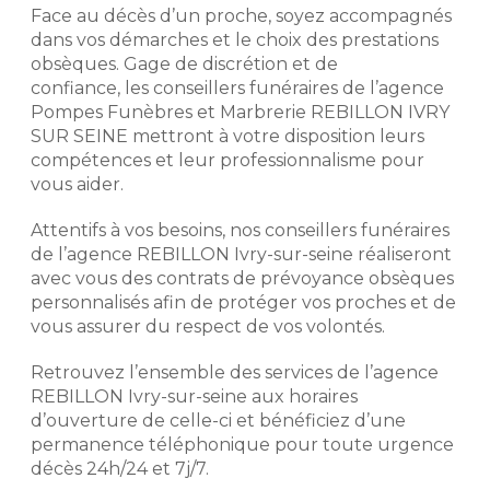
monument neuf, hors pose, hors
Face au décès d’un proche, soyez accompagnés
semelle, hors gravure, dans la limite
Notre histoire repose sur
dans vos démarches et le choix des prestations
des stocks disponibles de
l'expérience de nos conseillers
obsèques. Gage de discrétion et de
monuments et de la disponibilité des
funéraires. Exigeants, discrets et
confiance, les conseillers funéraires de l’agence
granits. Remise d’un montant
respectueux, ils mettent leur
maximum de 4 000 € TTC. Voir
Pompes Funèbres et Marbrerie REBILLON IVRY
professionnalisme à votre service
conditions de l’offre en agence et
SUR SEINE mettront à votre disposition leurs
afin de déterminer avec vous votre
dans les mentions légales.
compétences et leur professionnalisme pour
budget et vos volontés afin de mieux
vous aider.
aborder votre démarche de
prévoyance obsèques.
Demander un devis
Attentifs à vos besoins, nos conseillers funéraires
marbrerie
de l’agence REBILLON Ivry-sur-seine réaliseront
Préparer l'organisation des
obsèques
avec vous des contrats de prévoyance obsèques
personnalisés afin de protéger vos proches et de
Prévoir ses obsèques, c'est choisir
vous assurer du respect de vos volontés.
les prestations qui vont venir
composer l'hommage. Pour des
Retrouvez l’ensemble des services de l’agence
prestations d'excellence et une prise
REBILLON Ivry-sur-seine aux horaires
en charge de qualité, nous
d’ouverture de celle-ci et bénéficiez d’une
établissons avec vous les obsèques
que vous souhaitez en détails
permanence téléphonique pour toute urgence
(inhumation, crémation, cérémonie
décès 24h/24 et 7j/7.
civile ou religieuse, convoi, fleurs,