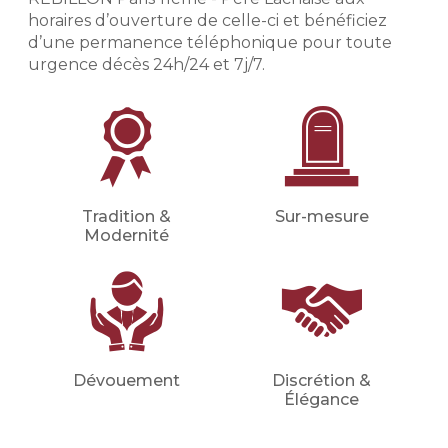
que vous souhaitez en détails
horaires d’ouverture de celle-ci et bénéficiez
(inhumation, crémation, cérémonie
d’une permanence téléphonique pour toute
civile ou religieuse, convoi, fleurs,
urgence décès 24h/24 et 7j/7.
etc.).
Financer les obsèques
Financer vos obsèques par
anticipation afin de protéger vos
proches d'une dépense imprévue.
Votre conseiller en prévoyance
Tradition &
Sur-mesure
obsèques déterminera avec vous le
Modernité
montant du capital nécessaire et les
meilleures mensualités adaptées à
votre situation (familiale, financière,
etc.).
Demander un devis
Dévouement
Discrétion &
prévoyance
Élégance