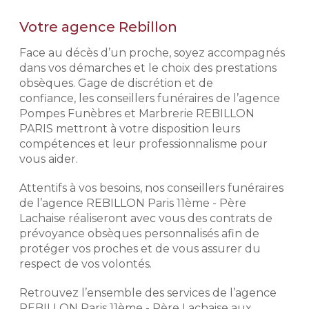
Offre valable du 3 août au
Votre agence Rebillon
2 novembre 2026 pour l’achat d’un
L’exigence Rebillon
monument neuf, hors pose, hors
Face au décès d’un proche, soyez accompagnés
semelle, hors gravure, dans la limite
Notre histoire repose sur
dans vos démarches et le choix des prestations
des stocks disponibles de
l'expérience de nos conseillers
obsèques. Gage de discrétion et de
monuments et de la disponibilité des
funéraires. Exigeants, discrets et
confiance, les conseillers funéraires de l’agence
granits. Remise d’un montant
respectueux, ils mettent leur
maximum de 4 000 € TTC. Voir
Pompes Funèbres et Marbrerie REBILLON
professionnalisme à votre service
conditions de l’offre en agence et
PARIS mettront à votre disposition leurs
afin de déterminer avec vous votre
dans les mentions légales.
compétences et leur professionnalisme pour
budget et vos volontés afin de mieux
vous aider.
aborder votre démarche de
prévoyance obsèques.
Demander un devis
Attentifs à vos besoins, nos conseillers funéraires
marbrerie
de l’agence REBILLON Paris 11ème - Père
Préparer l'organisation des
obsèques
Lachaise réaliseront avec vous des contrats de
prévoyance obsèques personnalisés afin de
Prévoir ses obsèques, c'est choisir
protéger vos proches et de vous assurer du
les prestations qui vont venir
respect de vos volontés.
composer l'hommage. Pour des
prestations d'excellence et une prise
Retrouvez l’ensemble des services de l’agence
en charge de qualité, nous
REBILLON Paris 11ème - Père Lachaise aux
établissons avec vous les obsèques