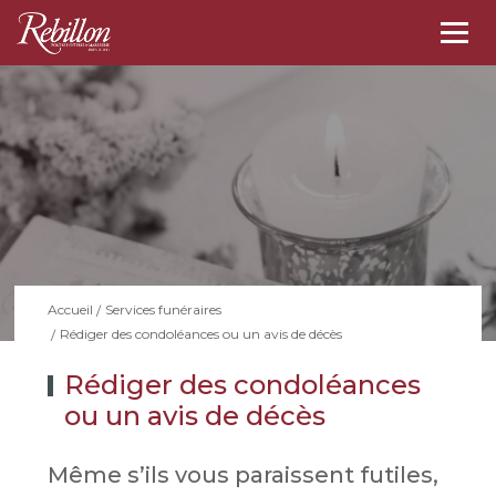
Togg
navi
Accueil
Services funéraires
Rédiger des condoléances ou un avis de décès
Rédiger des condoléances
ou un avis de décès
Même s’ils vous paraissent futiles,