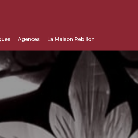
0800 049 049
24h/24 - 7j/7
ques
Agences
La Maison Rebillon