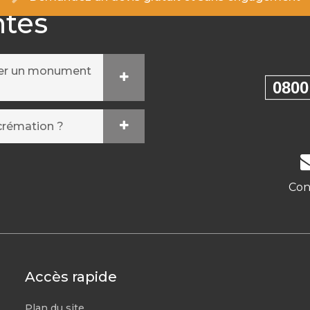
ntes
ser un monument
0800
crémation ?
Con
Accès rapide
Plan du site