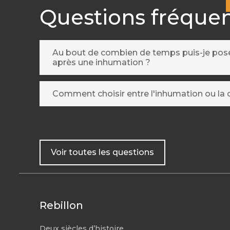
Questions fréque
Au bout de combien de temps puis-je po
après une inhumation ?
Comment choisir entre l'inhumation ou la 
Voir toutes les questions
Rebillon
Deux siècles d’histoire