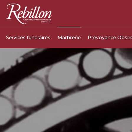
Services funéraires
Marbrerie
Prévoyance Obsè