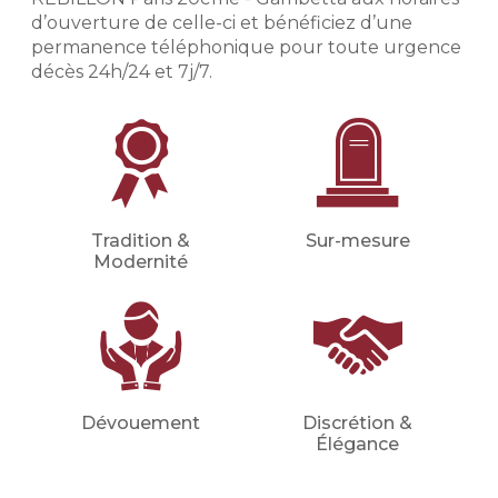
que vous souhaitez en détails
d’ouverture de celle-ci et bénéficiez d’une
(inhumation, crémation, cérémonie
permanence téléphonique pour toute urgence
civile ou religieuse, convoi, fleurs,
décès 24h/24 et 7j/7.
etc.).
Financer les obsèques
Financer vos obsèques par
anticipation afin de protéger vos
proches d'une dépense imprévue.
Votre conseiller en prévoyance
Tradition &
Sur-mesure
obsèques déterminera avec vous le
Modernité
montant du capital nécessaire et les
meilleures mensualités adaptées à
votre situation (familiale, financière,
etc.).
Demander un devis
Dévouement
Discrétion &
prévoyance
Élégance