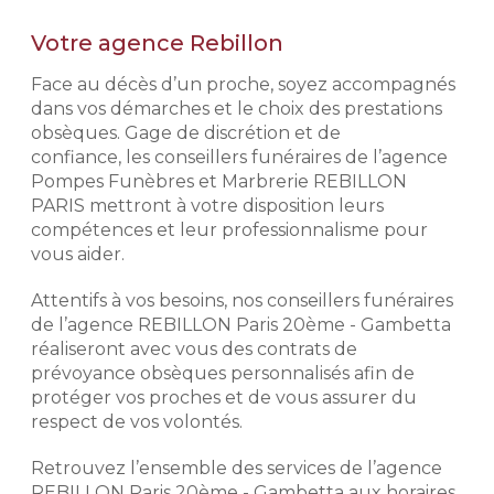
Offre valable du 3 août au
Votre agence Rebillon
2 novembre 2026 pour l’achat d’un
L’exigence Rebillon
monument neuf, hors pose, hors
Face au décès d’un proche, soyez accompagnés
semelle, hors gravure, dans la limite
Notre histoire repose sur
dans vos démarches et le choix des prestations
des stocks disponibles de
l'expérience de nos conseillers
obsèques. Gage de discrétion et de
monuments et de la disponibilité des
funéraires. Exigeants, discrets et
confiance, les conseillers funéraires de l’agence
granits. Remise d’un montant
respectueux, ils mettent leur
maximum de 4 000 € TTC. Voir
Pompes Funèbres et Marbrerie REBILLON
professionnalisme à votre service
conditions de l’offre en agence et
PARIS mettront à votre disposition leurs
afin de déterminer avec vous votre
dans les mentions légales.
compétences et leur professionnalisme pour
budget et vos volontés afin de mieux
vous aider.
aborder votre démarche de
prévoyance obsèques.
Demander un devis
Attentifs à vos besoins, nos conseillers funéraires
marbrerie
de l’agence REBILLON Paris 20ème - Gambetta
Préparer l'organisation des
obsèques
réaliseront avec vous des contrats de
prévoyance obsèques personnalisés afin de
Prévoir ses obsèques, c'est choisir
protéger vos proches et de vous assurer du
les prestations qui vont venir
respect de vos volontés.
composer l'hommage. Pour des
prestations d'excellence et une prise
Retrouvez l’ensemble des services de l’agence
en charge de qualité, nous
REBILLON Paris 20ème - Gambetta aux horaires
établissons avec vous les obsèques