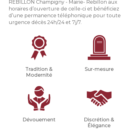
REBILLON Champigny - Mairie- Rebillon aux
(inhumation, crémation, cérémonie
civile ou religieuse, convoi, fleurs,
horaires d’ouverture de celle-ci et bénéficiez
etc.).
d’une permanence téléphonique pour toute
urgence décès 24h/24 et 7j/7.
Financer les obsèques
Financer vos obsèques par
anticipation afin de protéger vos
proches d'une dépense imprévue.
Votre conseiller en prévoyance
obsèques déterminera avec vous le
montant du capital nécessaire et les
Tradition &
Sur-mesure
meilleures mensualités adaptées à
Modernité
votre situation (familiale, financière,
etc.).
Demander un devis
prévoyance
Dévouement
Discrétion &
Élégance