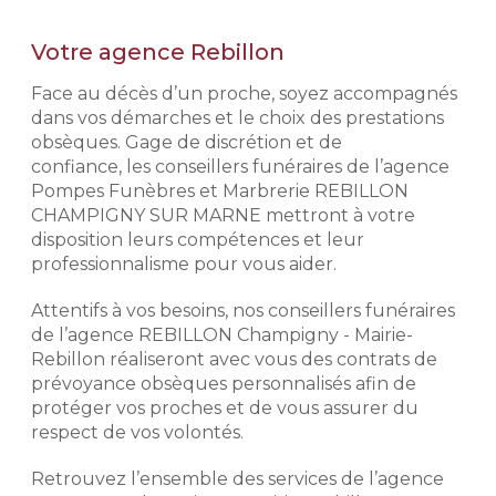
2 novembre 2026 pour l’achat d’un
L’exigence Rebillon
monument neuf, hors pose, hors
Votre agence Rebillon
semelle, hors gravure, dans la limite
Notre histoire repose sur
des stocks disponibles de
l'expérience de nos conseillers
Face au décès d’un proche, soyez accompagnés
monuments et de la disponibilité des
funéraires. Exigeants, discrets et
dans vos démarches et le choix des prestations
granits. Remise d’un montant
respectueux, ils mettent leur
obsèques. Gage de discrétion et de
maximum de 4 000 € TTC. Voir
professionnalisme à votre service
confiance, les conseillers funéraires de l’agence
conditions de l’offre en agence et
afin de déterminer avec vous votre
Pompes Funèbres et Marbrerie REBILLON
dans les mentions légales.
budget et vos volontés afin de mieux
CHAMPIGNY SUR MARNE mettront à votre
aborder votre démarche de
disposition leurs compétences et leur
prévoyance obsèques.
Demander un devis
professionnalisme pour vous aider.
marbrerie
Préparer l'organisation des
Attentifs à vos besoins, nos conseillers funéraires
obsèques
de l’agence REBILLON Champigny - Mairie-
Prévoir ses obsèques, c'est choisir
Rebillon réaliseront avec vous des contrats de
les prestations qui vont venir
prévoyance obsèques personnalisés afin de
composer l'hommage. Pour des
protéger vos proches et de vous assurer du
prestations d'excellence et une prise
respect de vos volontés.
en charge de qualité, nous
établissons avec vous les obsèques
Retrouvez l’ensemble des services de l’agence
que vous souhaitez en détails