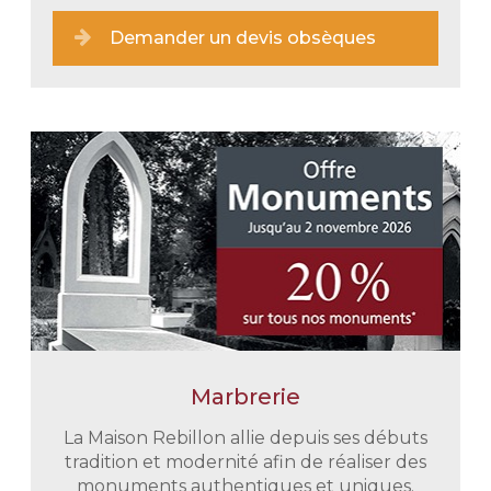
Demander un devis obsèques
Marbrerie
Une prise en charge immédiate
En tout discrétion et retenue nous
La Maison Rebillon allie depuis ses débuts
vous épaulons dans toutes vos
tradition et modernité afin de réaliser des
démarches administratives. Nous
monuments authentiques et uniques.