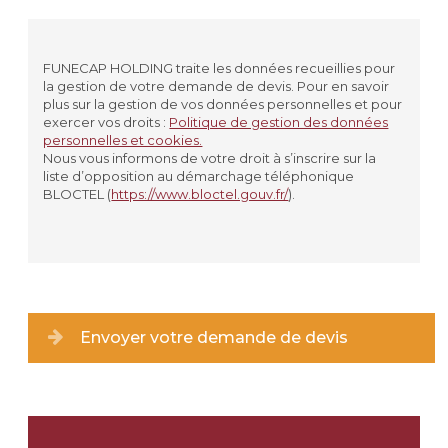
Civilité
*
MADAME
FUNECAP HOLDING traite les données recueillies pour
la gestion de votre demande de devis. Pour en savoir
MONSIEUR
plus sur la gestion de vos données personnelles et pour
exercer vos droits :
Politique de gestion des données
personnelles et cookies.
Prénom
*
Nous vous informons de votre droit à s’inscrire sur la
liste d’opposition au démarchage téléphonique
BLOCTEL (
https://www.bloctel.gouv.fr/
).
Nom
*
Lieu de résidence
Type de lieu
*
Envoyer votre demande de devis
Ville
*