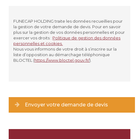
Civilité
*
MADAME
FUNECAP HOLDING traite les données recueillies pour
la gestion de votre demande de devis. Pour en savoir
MONSIEUR
plus sur la gestion de vos données personnelles et pour
exercer vos droits :
Politique de gestion des données
personnelles et cookies.
Prénom
*
Nous vous informons de votre droit à s’inscrire sur la
liste d’opposition au démarchage téléphonique
BLOCTEL (
https://www.bloctel.gouv.fr/
).
Nom
*
Lieu de résidence
Type de lieu
*
Envoyer votre demande de devis
Ville
*