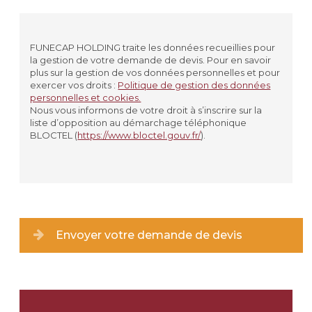
Civilité
*
MADAME
FUNECAP HOLDING traite les données recueillies pour
la gestion de votre demande de devis. Pour en savoir
MONSIEUR
plus sur la gestion de vos données personnelles et pour
exercer vos droits :
Politique de gestion des données
personnelles et cookies.
Prénom
*
Nous vous informons de votre droit à s’inscrire sur la
liste d’opposition au démarchage téléphonique
BLOCTEL (
https://www.bloctel.gouv.fr/
).
Nom
*
Lieu de résidence
Type de lieu
*
Envoyer votre demande de devis
Ville
*