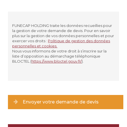
La personne en fin de vie
Civilité
*
MADAME
FUNECAP HOLDING traite les données recueillies pour
la gestion de votre demande de devis. Pour en savoir
MONSIEUR
plus sur la gestion de vos données personnelles et pour
exercer vos droits :
Politique de gestion des données
personnelles et cookies.
Prénom
*
Nous vous informons de votre droit à s’inscrire sur la
liste d’opposition au démarchage téléphonique
BLOCTEL (
https://www.bloctel.gouv.fr/
).
Nom
*
Lieu de résidence
Type de lieu
*
Envoyer votre demande de devis
Ville
*