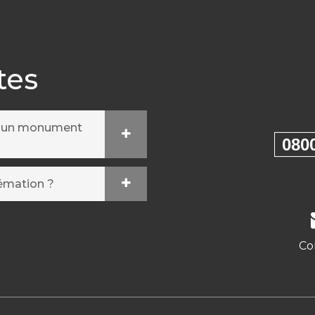
tes
r un monument
080
rémation ?
Co