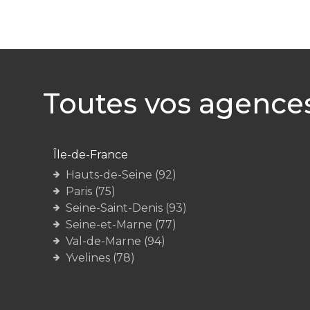
Toutes vos agence
Île-de-France
Hauts-de-Seine (92)
Paris (75)
Seine-Saint-Denis (93)
Seine-et-Marne (77)
Val-de-Marne (94)
Yvelines (78)