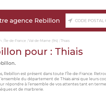
Co
tre agence Rebillon
pos
ou
vill
n
Île-de-France
Val-de-Marne (94)
Thiais
llon pour : Thiais
illon.
ns, Rebillon est présent dans toute l'Île-de-France. Retr
’ensemble du département de Thiais ainsi que leurs co
our répondre à l’ensemble de vos attentes tant en term
sèques et de marbrerie.