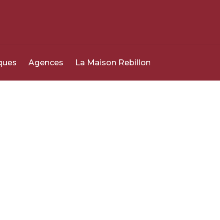
0800 049 049
24h/24 - 7j/7
ques
Agences
La Maison Rebillon