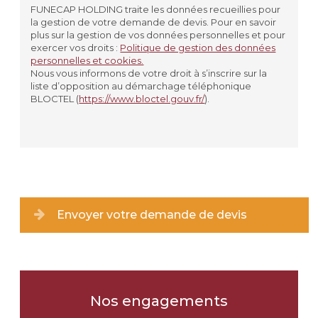
PLAQUE
FUNECAP HOLDING traite les données recueillies pour
la gestion de votre demande de devis. Pour en savoir
VASE
plus sur la gestion de vos données personnelles et pour
exercer vos droits :
Politique de gestion des données
personnelles et cookies.
JARDINIÈRE
Nous vous informons de votre droit à s’inscrire sur la
liste d’opposition au démarchage téléphonique
AUTRE
BLOCTEL (
https://www.bloctel.gouv.fr/
).
Matériau souhaité
*
GRANIT
MARBRE
Envoyer votre demande de devis
PIERRE
JE NE SAIS PAS
Nos engagements
Coloris