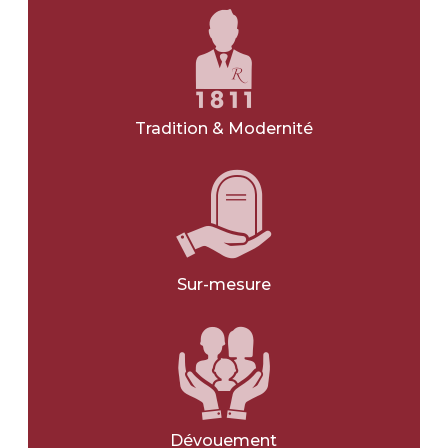
NOIR
GRIS
VERT
Tradition & Modernité
BLANC
BLEU
JE NE SAIS PAS
Sur-mesure
Avec une gravure
*
OUI
NON
Avec une photo
*
Dévouement