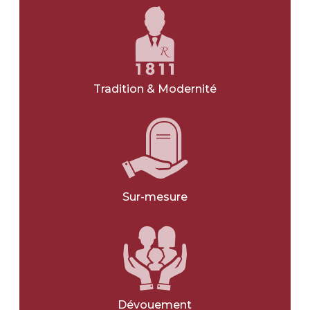
NOIR
GRIS
VERT
Tradition & Modernité
BLANC
BLEU
JE NE SAIS PAS
Sur-mesure
Avec une gravure
*
OUI
NON
Avec une photo
*
Dévouement