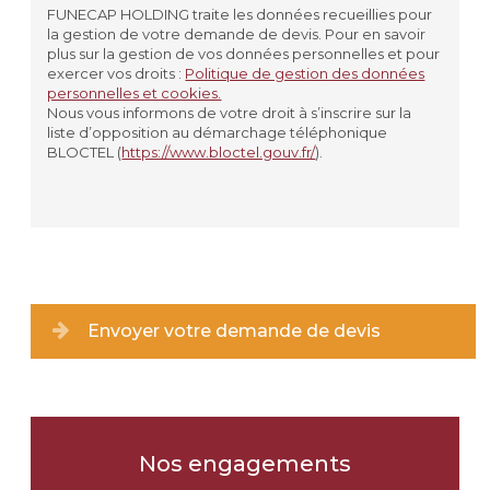
PLAQUE
FUNECAP HOLDING traite les données recueillies pour
la gestion de votre demande de devis. Pour en savoir
VASE
plus sur la gestion de vos données personnelles et pour
exercer vos droits :
Politique de gestion des données
personnelles et cookies.
JARDINIÈRE
Nous vous informons de votre droit à s’inscrire sur la
liste d’opposition au démarchage téléphonique
AUTRE
BLOCTEL (
https://www.bloctel.gouv.fr/
).
Matériau souhaité
*
GRANIT
MARBRE
Envoyer votre demande de devis
PIERRE
JE NE SAIS PAS
Nos engagements
Coloris