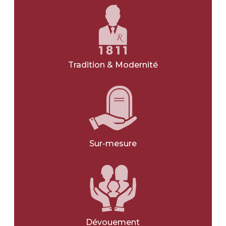
NOIR
GRIS
VERT
Tradition & Modernité
BLANC
BLEU
JE NE SAIS PAS
Sur-mesure
Avec une gravure
*
OUI
NON
Avec une photo
*
Dévouement