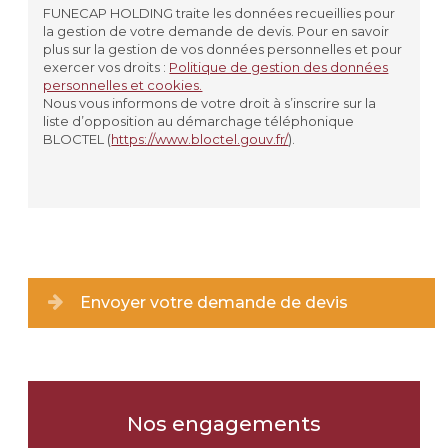
PLAQUE
FUNECAP HOLDING traite les données recueillies pour
la gestion de votre demande de devis. Pour en savoir
VASE
plus sur la gestion de vos données personnelles et pour
exercer vos droits :
Politique de gestion des données
personnelles et cookies.
JARDINIÈRE
Nous vous informons de votre droit à s’inscrire sur la
liste d’opposition au démarchage téléphonique
AUTRE
BLOCTEL (
https://www.bloctel.gouv.fr/
).
Matériau souhaité
*
GRANIT
MARBRE
Envoyer votre demande de devis
PIERRE
JE NE SAIS PAS
Nos engagements
Coloris