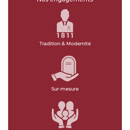
NOIR
GRIS
VERT
Tradition & Modernité
BLANC
BLEU
JE NE SAIS PAS
Sur-mesure
Avec une gravure
*
OUI
NON