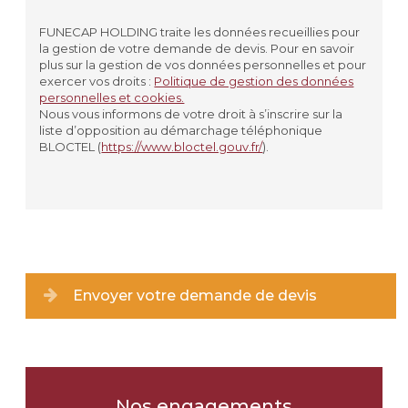
PLAQUE
FUNECAP HOLDING traite les données recueillies pour
la gestion de votre demande de devis. Pour en savoir
VASE
plus sur la gestion de vos données personnelles et pour
exercer vos droits :
Politique de gestion des données
personnelles et cookies.
JARDINIÈRE
Nous vous informons de votre droit à s’inscrire sur la
liste d’opposition au démarchage téléphonique
AUTRE
BLOCTEL (
https://www.bloctel.gouv.fr/
).
Matériau souhaité
*
GRANIT
MARBRE
Envoyer votre demande de devis
PIERRE
JE NE SAIS PAS
Nos engagements
Coloris