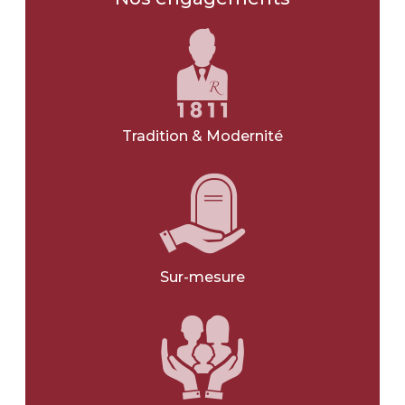
NOIR
GRIS
VERT
Tradition & Modernité
BLANC
BLEU
JE NE SAIS PAS
Sur-mesure
Avec une gravure
*
OUI
NON