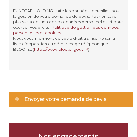
PLAQUE
FUNECAP HOLDING traite les données recueillies pour
la gestion de votre demande de devis. Pour en savoir
VASE
plus sur la gestion de vos données personnelles et pour
exercer vos droits :
Politique de gestion des données
personnelles et cookies.
JARDINIÈRE
Nous vous informons de votre droit à s’inscrire sur la
liste d’opposition au démarchage téléphonique
AUTRE
BLOCTEL (
https://www.bloctel.gouv.fr/
).
Matériau souhaité
*
GRANIT
MARBRE
Envoyer votre demande de devis
PIERRE
JE NE SAIS PAS
Nos engagements
Coloris