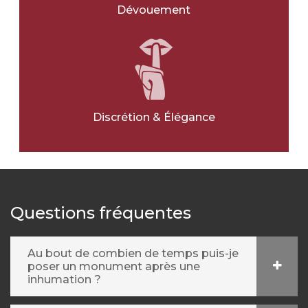
Avec une photo
*
Dévouement
OUI
NON
Ville pour l'article
*
Discrétion & Élégance
Message
*
Questions fréquentes
Au bout de combien de temps puis-je
poser un monument après une
inhumation ?